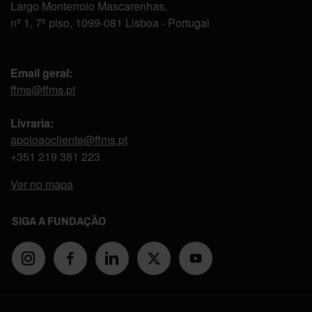
Largo Monterroio Mascarenhas,
nº 1, 7º piso, 1099-081 Lisboa - Portugal
Email geral:
ffms@ffms.pt
Livraria:
apoioaocliente@ffms.pt
+351
219 381 223
Ver no mapa
SIGA A FUNDAÇÃO