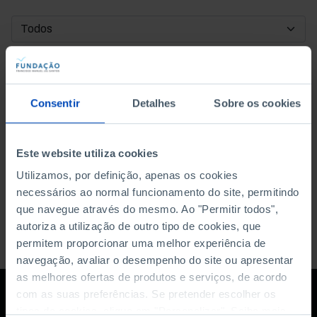
DATA DE INÍCIO
DATA DE FIM
Consentir
Detalhes
Sobre os cookies
ORDENAR POR
Este website utiliza cookies
Utilizamos, por definição, apenas os cookies
necessários ao normal funcionamento do site, permitindo
que navegue através do mesmo. Ao "Permitir todos",
autoriza a utilização de outro tipo de cookies, que
permitem proporcionar uma melhor experiência de
navegação, avaliar o desempenho do site ou apresentar
as melhores ofertas de produtos e serviços, de acordo
com as suas preferências. Se pretender escolher os
tipos de cookies, clique em "Personalizar". Saiba mais