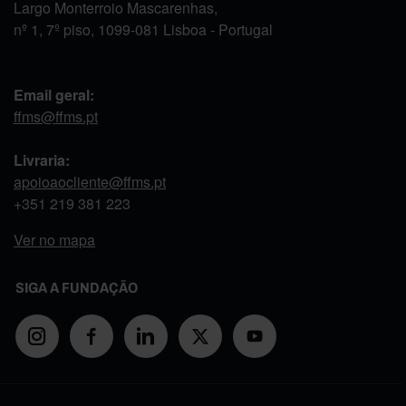
Largo Monterroio Mascarenhas,
nº 1, 7º piso, 1099-081 Lisboa - Portugal
Email geral:
ffms@ffms.pt
Livraria:
apoioaocliente@ffms.pt
+351
219 381 223
Ver no mapa
SIGA A FUNDAÇÃO