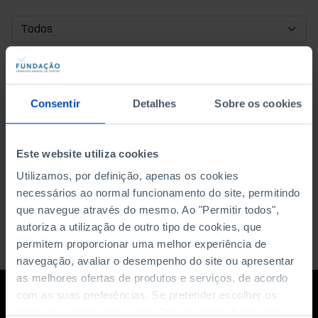
DATA DE INÍCIO
DATA DE FIM
Consentir
Detalhes
Sobre os cookies
ORDENAR POR
Este website utiliza cookies
Utilizamos, por definição, apenas os cookies
necessários ao normal funcionamento do site, permitindo
que navegue através do mesmo. Ao "Permitir todos",
autoriza a utilização de outro tipo de cookies, que
permitem proporcionar uma melhor experiência de
navegação, avaliar o desempenho do site ou apresentar
as melhores ofertas de produtos e serviços, de acordo
com as suas preferências. Se pretender escolher os
tipos de cookies, clique em "Personalizar". Saiba mais