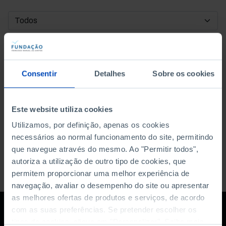
DATA DE INÍCIO
DATA DE FIM
Consentir
Detalhes
Sobre os cookies
ORDENAR POR
Este website utiliza cookies
Utilizamos, por definição, apenas os cookies
necessários ao normal funcionamento do site, permitindo
que navegue através do mesmo. Ao "Permitir todos",
autoriza a utilização de outro tipo de cookies, que
permitem proporcionar uma melhor experiência de
navegação, avaliar o desempenho do site ou apresentar
as melhores ofertas de produtos e serviços, de acordo
com as suas preferências. Se pretender escolher os
tipos de cookies, clique em "Personalizar". Saiba mais