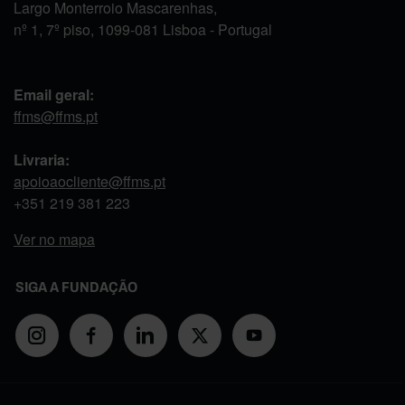
Largo Monterroio Mascarenhas,
nº 1, 7º piso, 1099-081 Lisboa - Portugal
Email geral:
ffms@ffms.pt
Livraria:
apoioaocliente@ffms.pt
+351
219 381 223
Ver no mapa
SIGA A FUNDAÇÃO