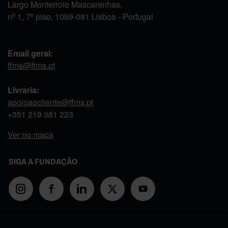
Largo Monterroio Mascarenhas,
nº 1, 7º piso, 1099-081 Lisboa - Portugal
Email geral:
ffms@ffms.pt
Livraria:
apoioaocliente@ffms.pt
+351
219 381 223
Ver no mapa
SIGA A FUNDAÇÃO