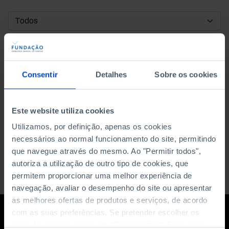
DATA DE INÍCIO
DATA DE FIM
Consentir
Detalhes
Sobre os cookies
ORDENAR POR
Este website utiliza cookies
Utilizamos, por definição, apenas os cookies
necessários ao normal funcionamento do site, permitindo
que navegue através do mesmo. Ao "Permitir todos",
autoriza a utilização de outro tipo de cookies, que
permitem proporcionar uma melhor experiência de
navegação, avaliar o desempenho do site ou apresentar
as melhores ofertas de produtos e serviços, de acordo
com as suas preferências. Se pretender escolher os
tipos de cookies, clique em "Personalizar". Saiba mais