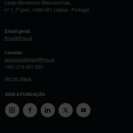
Largo Monterroio Mascarenhas,
nº 1, 7º piso, 1099-081 Lisboa - Portugal
Email geral:
ffms@ffms.pt
Livraria:
apoioaocliente@ffms.pt
+351
219 381 223
Ver no mapa
SIGA A FUNDAÇÃO