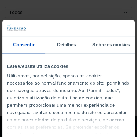
DATA DE INÍCIO
DATA DE FIM
Consentir
Detalhes
Sobre os cookies
ORDENAR POR
Este website utiliza cookies
Utilizamos, por definição, apenas os cookies
necessários ao normal funcionamento do site, permitindo
que navegue através do mesmo. Ao "Permitir todos",
autoriza a utilização de outro tipo de cookies, que
permitem proporcionar uma melhor experiência de
navegação, avaliar o desempenho do site ou apresentar
as melhores ofertas de produtos e serviços, de acordo
com as suas preferências. Se pretender escolher os
tipos de cookies, clique em "Personalizar". Saiba mais