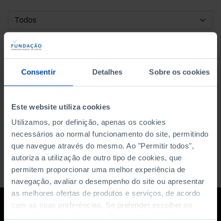
DATA DE INÍCIO
DATA DE FIM
Consentir
Detalhes
Sobre os cookies
ORDENAR POR
Este website utiliza cookies
Utilizamos, por definição, apenas os cookies
necessários ao normal funcionamento do site, permitindo
que navegue através do mesmo. Ao "Permitir todos",
autoriza a utilização de outro tipo de cookies, que
permitem proporcionar uma melhor experiência de
navegação, avaliar o desempenho do site ou apresentar
as melhores ofertas de produtos e serviços, de acordo
com as suas preferências. Se pretender escolher os
tipos de cookies, clique em "Personalizar". Saiba mais