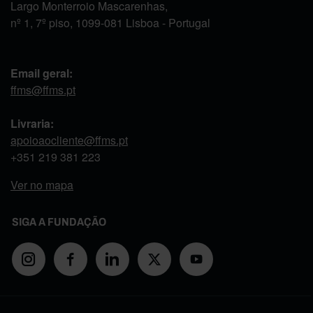
Largo Monterroio Mascarenhas,
nº 1, 7º piso, 1099-081 Lisboa - Portugal
Email geral:
ffms@ffms.pt
Livraria:
apoioaocliente@ffms.pt
+351
219 381 223
Ver no mapa
SIGA A FUNDAÇÃO