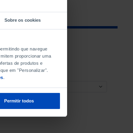
Sobre os cookies
 permitindo que navegue
permitem proporcionar uma
fertas de produtos e
ique em "Personalizar".
es
.
ORDENAR POR
Permitir todos