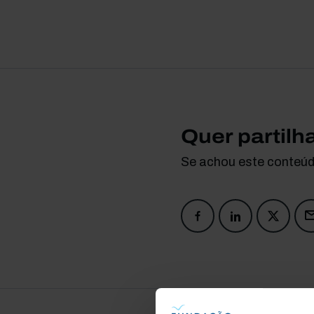
Quer partilh
Se achou este conteúdo