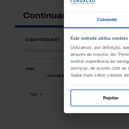
Continuar a pesquisar
Consentir
Este website utiliza cookies
O QUE PROCURA?
Utilizamos, por definição, a
através do mesmo. Ao "Permit
melhor experiência de naveg
serviços, de acordo com as s
TEMA
Saiba mais sobre cookies at
DATA DE INÍCIO
Rejeitar