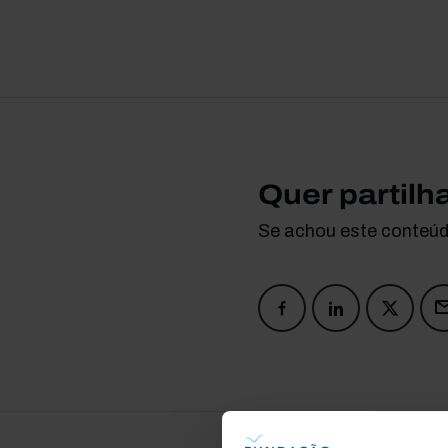
Quer partilh
Se achou este conteúdo