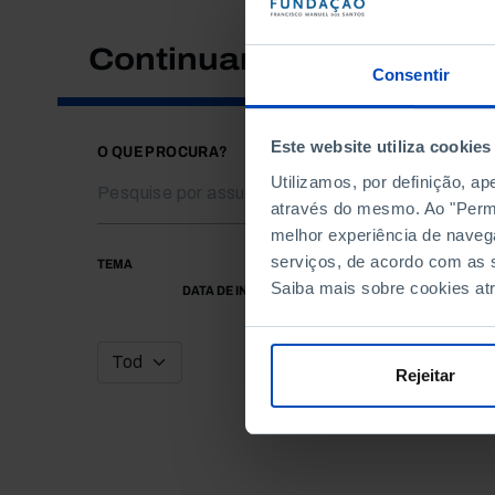
Continuar a pesquisar
Consentir
Este website utiliza cookies
O QUE PROCURA?
Utilizamos, por definição, a
através do mesmo. Ao "Permit
melhor experiência de naveg
serviços, de acordo com as s
TEMA
Saiba mais sobre cookies at
DATA DE INÍCIO
Rejeitar