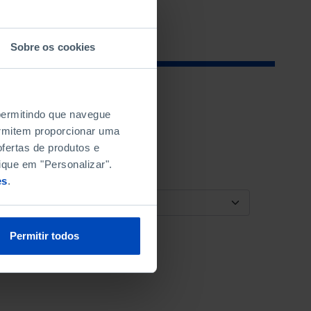
Sobre os cookies
 permitindo que navegue
permitem proporcionar uma
fertas de produtos e
ique em "Personalizar".
es
.
ORDENAR POR
Permitir todos