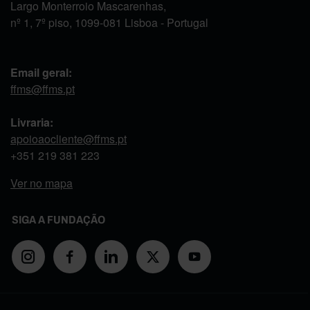
Largo Monterroio Mascarenhas,
nº 1, 7º piso, 1099-081 Lisboa - Portugal
Email geral:
ffms@ffms.pt
Livraria:
apoioaocliente@ffms.pt
+351
219 381 223
Ver no mapa
SIGA A FUNDAÇÃO