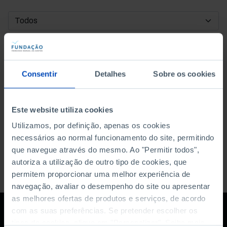
DATA DE INÍCIO
DATA DE FIM
Consentir
Detalhes
Sobre os cookies
ORDENAR POR
Este website utiliza cookies
Utilizamos, por definição, apenas os cookies
necessários ao normal funcionamento do site, permitindo
que navegue através do mesmo. Ao "Permitir todos",
autoriza a utilização de outro tipo de cookies, que
permitem proporcionar uma melhor experiência de
navegação, avaliar o desempenho do site ou apresentar
as melhores ofertas de produtos e serviços, de acordo
com as suas preferências. Se pretender escolher os
tipos de cookies, clique em "Personalizar". Saiba mais