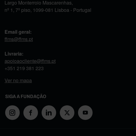
Largo Monterroio Mascarenhas,
nº 1, 7º piso, 1099-081 Lisboa - Portugal
Email geral:
ffms@ffms.pt
Livraria:
apoioaocliente@ffms.pt
+351
219 381 223
Ver no mapa
SIGA A FUNDAÇÃO