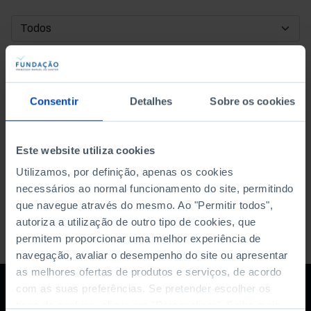
DATA DE INÍCIO
DATA DE FIM
Consentir
Detalhes
Sobre os cookies
ORDENAR POR
Este website utiliza cookies
Utilizamos, por definição, apenas os cookies
necessários ao normal funcionamento do site, permitindo
que navegue através do mesmo. Ao "Permitir todos",
autoriza a utilização de outro tipo de cookies, que
permitem proporcionar uma melhor experiência de
navegação, avaliar o desempenho do site ou apresentar
as melhores ofertas de produtos e serviços, de acordo
com as suas preferências. Se pretender escolher os
tipos de cookies, clique em "Personalizar". Saiba mais