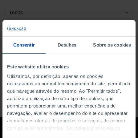
DATA DE INÍCIO
DATA DE FIM
Consentir
Detalhes
Sobre os cookies
ORDENAR POR
Este website utiliza cookies
Utilizamos, por definição, apenas os cookies
necessários ao normal funcionamento do site, permitindo
que navegue através do mesmo. Ao "Permitir todos",
autoriza a utilização de outro tipo de cookies, que
permitem proporcionar uma melhor experiência de
navegação, avaliar o desempenho do site ou apresentar
as melhores ofertas de produtos e serviços, de acordo
com as suas preferências. Se pretender escolher os
tipos de cookies, clique em "Personalizar". Saiba mais