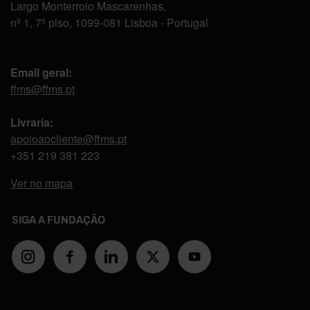
Largo Monterroio Mascarenhas,
nº 1, 7º piso, 1099-081 Lisboa - Portugal
Email geral:
ffms@ffms.pt
Livraria:
apoioaocliente@ffms.pt
+351
219 381 223
Ver no mapa
SIGA A FUNDAÇÃO