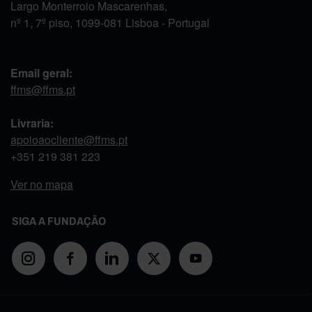
Largo Monterroio Mascarenhas,
nº 1, 7º piso, 1099-081 Lisboa - Portugal
Email geral:
ffms@ffms.pt
Livraria:
apoioaocliente@ffms.pt
+351
219 381 223
Ver no mapa
SIGA A FUNDAÇÃO