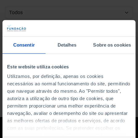
DATA DE INÍCIO
DATA DE FIM
Consentir
Detalhes
Sobre os cookies
ORDENAR POR
Este website utiliza cookies
Utilizamos, por definição, apenas os cookies
necessários ao normal funcionamento do site, permitindo
que navegue através do mesmo. Ao "Permitir todos",
autoriza a utilização de outro tipo de cookies, que
permitem proporcionar uma melhor experiência de
navegação, avaliar o desempenho do site ou apresentar
as melhores ofertas de produtos e serviços, de acordo
com as suas preferências. Se pretender escolher os
tipos de cookies, clique em "Personalizar". Saiba mais