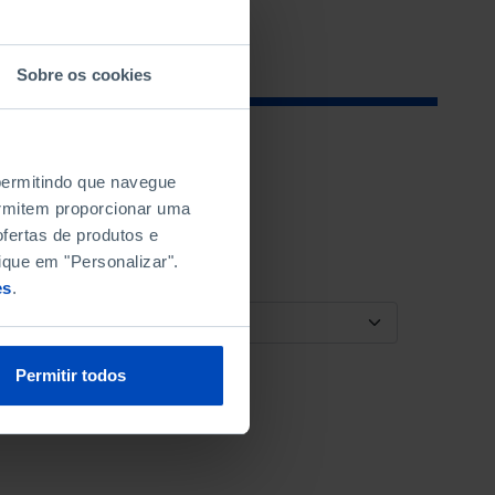
Sobre os cookies
 permitindo que navegue
permitem proporcionar uma
fertas de produtos e
ique em "Personalizar".
es
.
ORDENAR POR
Permitir todos