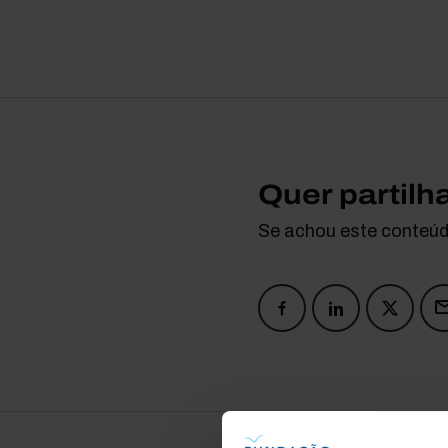
Quer partilh
Se achou este conteúdo