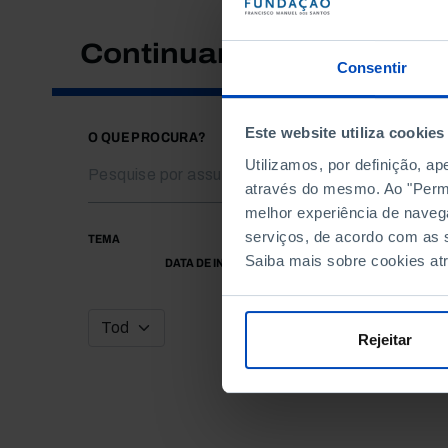
Continuar a pesquisar
Consentir
Este website utiliza cookies
O QUE PROCURA?
Utilizamos, por definição, a
através do mesmo. Ao "Permit
melhor experiência de naveg
serviços, de acordo com as s
TEMA
Saiba mais sobre cookies at
DATA DE INÍCIO
Rejeitar