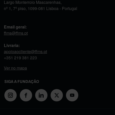
Largo Monterroio Mascarenhas,
nº 1, 7º piso, 1099-081 Lisboa - Portugal
Email geral:
ffms@ffms.pt
Livraria:
apoioaocliente@ffms.pt
+351
219 381 223
Ver no mapa
SIGA A FUNDAÇÃO