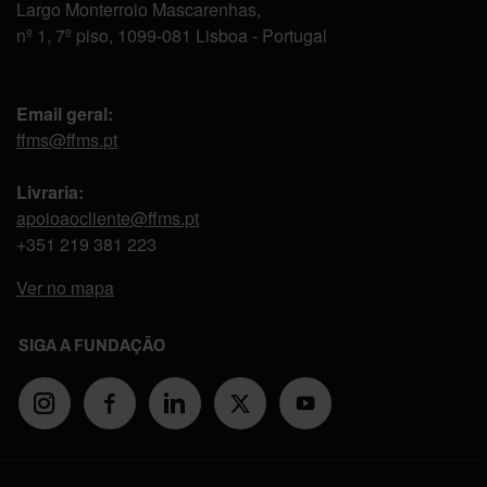
Largo Monterroio Mascarenhas,
nº 1, 7º piso, 1099-081 Lisboa - Portugal
Email geral:
ffms@ffms.pt
Livraria:
apoioaocliente@ffms.pt
+351
219 381 223
Ver no mapa
SIGA A FUNDAÇÃO