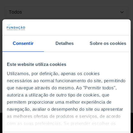
DATA DE INÍCIO
DATA DE FIM
Consentir
Detalhes
Sobre os cookies
ORDENAR POR
Este website utiliza cookies
Utilizamos, por definição, apenas os cookies
necessários ao normal funcionamento do site, permitindo
que navegue através do mesmo. Ao "Permitir todos",
autoriza a utilização de outro tipo de cookies, que
permitem proporcionar uma melhor experiência de
navegação, avaliar o desempenho do site ou apresentar
as melhores ofertas de produtos e serviços, de acordo
com as suas preferências. Se pretender escolher os
tipos de cookies, clique em "Personalizar". Saiba mais