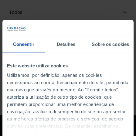
DATA DE INÍCIO
DATA DE FIM
Consentir
Detalhes
Sobre os cookies
ORDENAR POR
Este website utiliza cookies
Utilizamos, por definição, apenas os cookies
necessários ao normal funcionamento do site, permitindo
que navegue através do mesmo. Ao "Permitir todos",
autoriza a utilização de outro tipo de cookies, que
permitem proporcionar uma melhor experiência de
navegação, avaliar o desempenho do site ou apresentar
as melhores ofertas de produtos e serviços, de acordo
com as suas preferências. Se pretender escolher os
tipos de cookies, clique em "Personalizar". Saiba mais