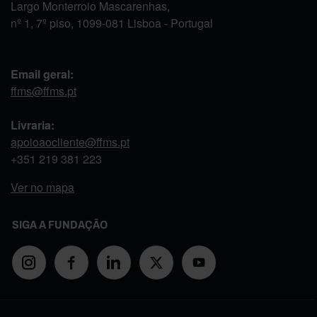
Largo Monterroio Mascarenhas,
nº 1, 7º piso, 1099-081 Lisboa - Portugal
Email geral:
ffms@ffms.pt
Livraria:
apoioaocliente@ffms.pt
+351
219 381 223
Ver no mapa
SIGA A FUNDAÇÃO