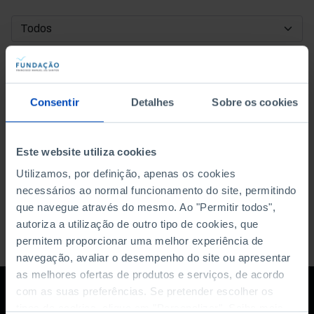
DATA DE INÍCIO
DATA DE FIM
Consentir
Detalhes
Sobre os cookies
ORDENAR POR
Este website utiliza cookies
Utilizamos, por definição, apenas os cookies
necessários ao normal funcionamento do site, permitindo
que navegue através do mesmo. Ao "Permitir todos",
autoriza a utilização de outro tipo de cookies, que
permitem proporcionar uma melhor experiência de
navegação, avaliar o desempenho do site ou apresentar
as melhores ofertas de produtos e serviços, de acordo
com as suas preferências. Se pretender escolher os
tipos de cookies, clique em "Personalizar". Saiba mais