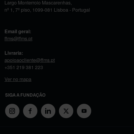
Largo Monterroio Mascarenhas,
nº 1, 7º piso, 1099-081 Lisboa - Portugal
Email geral:
ffms@ffms.pt
Livraria:
apoioaocliente@ffms.pt
+351
219 381 223
Ver no mapa
SIGA A FUNDAÇÃO