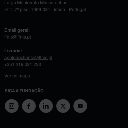
Largo Monterroio Mascarenhas,
nº 1, 7º piso, 1099-081 Lisboa - Portugal
Email geral:
ffms@ffms.pt
Livraria:
apoioaocliente@ffms.pt
+351
219 381 223
Ver no mapa
SIGA A FUNDAÇÃO