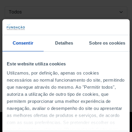
DATA DE INÍCIO
DATA DE FIM
Consentir
Detalhes
Sobre os cookies
ORDENAR POR
Este website utiliza cookies
Utilizamos, por definição, apenas os cookies
necessários ao normal funcionamento do site, permitindo
que navegue através do mesmo. Ao "Permitir todos",
autoriza a utilização de outro tipo de cookies, que
permitem proporcionar uma melhor experiência de
navegação, avaliar o desempenho do site ou apresentar
as melhores ofertas de produtos e serviços, de acordo
com as suas preferências. Se pretender escolher os
tipos de cookies, clique em "Personalizar". Saiba mais