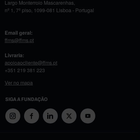
Largo Monterroio Mascarenhas,
nº 1, 7º piso, 1099-081 Lisboa - Portugal
Email geral:
ffms@ffms.pt
Livraria:
apoioaocliente@ffms.pt
+351
219 381 223
Ver no mapa
SIGA A FUNDAÇÃO