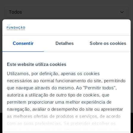
DATA DE INÍCIO
DATA DE FIM
Consentir
Detalhes
Sobre os cookies
ORDENAR POR
Este website utiliza cookies
Utilizamos, por definição, apenas os cookies
necessários ao normal funcionamento do site, permitindo
que navegue através do mesmo. Ao "Permitir todos",
autoriza a utilização de outro tipo de cookies, que
permitem proporcionar uma melhor experiência de
navegação, avaliar o desempenho do site ou apresentar
as melhores ofertas de produtos e serviços, de acordo
com as suas preferências. Se pretender escolher os
tipos de cookies, clique em "Personalizar". Saiba mais