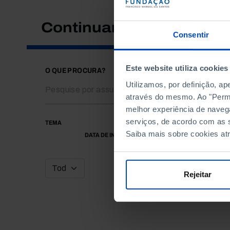
Continuar a pesquisar
Consentir
Este website utiliza cookies
O QUE PROCURA?
Utilizamos, por definição, a
através do mesmo. Ao "Permit
melhor experiência de naveg
serviços, de acordo com as s
TEMA
Saiba mais sobre cookies at
DATA DE INÍCIO
Rejeitar