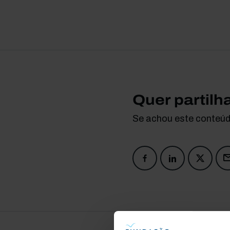
Quer partilh
Se achou este conteúdo