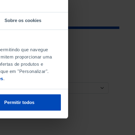
Sobre os cookies
 permitindo que navegue
permitem proporcionar uma
fertas de produtos e
ique em "Personalizar".
es
.
ORDENAR POR
Permitir todos