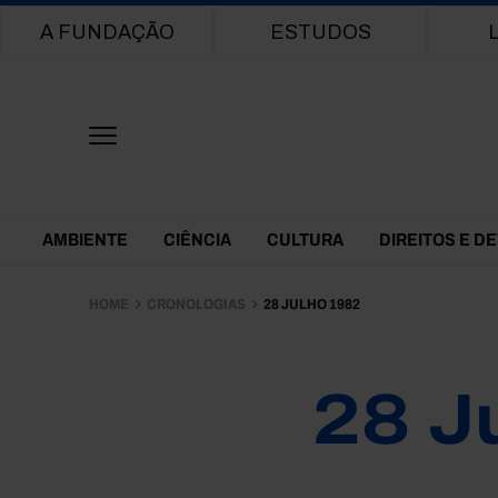
Main navigation
A FUNDAÇÃO
ESTUDOS
Themes Menu
AMBIENTE
CIÊNCIA
CULTURA
DIREITOS E D
HOME
CRONOLOGIAS
28 JULHO 1982
28 J