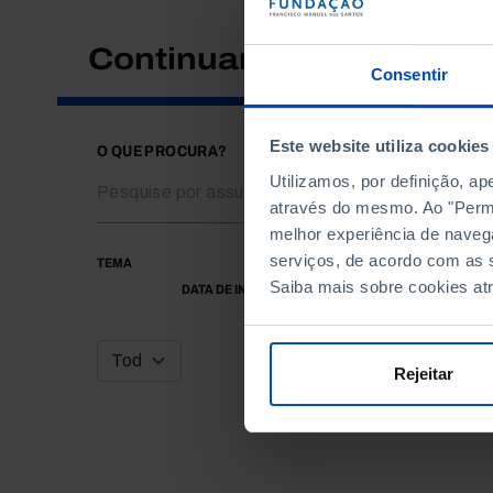
Continuar a pesquisar
Consentir
Este website utiliza cookies
O QUE PROCURA?
Utilizamos, por definição, a
através do mesmo. Ao "Permit
melhor experiência de naveg
serviços, de acordo com as s
TEMA
Saiba mais sobre cookies at
DATA DE INÍCIO
Rejeitar