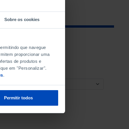
Sobre os cookies
 permitindo que navegue
permitem proporcionar uma
fertas de produtos e
ique em "Personalizar".
es
.
ORDENAR POR
Permitir todos