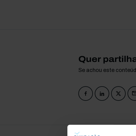
Quer partilh
Se achou este conteúdo