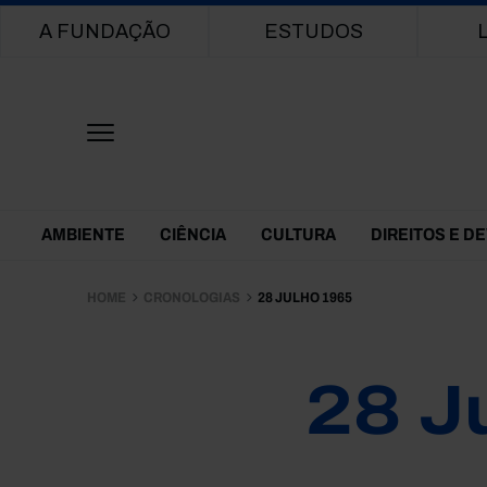
Main navigation
A FUNDAÇÃO
ESTUDOS
Themes Menu
AMBIENTE
CIÊNCIA
CULTURA
DIREITOS E D
HOME
CRONOLOGIAS
28 JULHO 1965
28 J