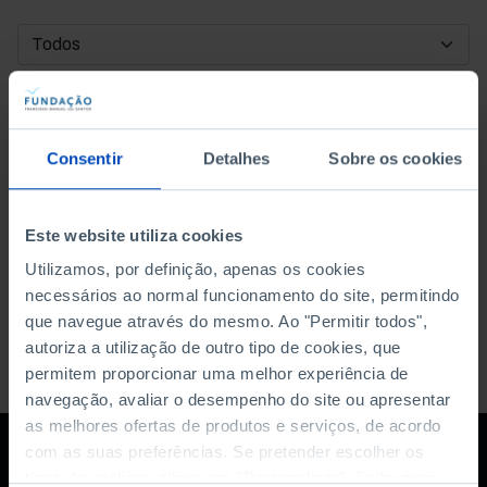
DATA DE INÍCIO
DATA DE FIM
Consentir
Detalhes
Sobre os cookies
ORDENAR POR
Este website utiliza cookies
Utilizamos, por definição, apenas os cookies
necessários ao normal funcionamento do site, permitindo
que navegue através do mesmo. Ao "Permitir todos",
autoriza a utilização de outro tipo de cookies, que
permitem proporcionar uma melhor experiência de
navegação, avaliar o desempenho do site ou apresentar
as melhores ofertas de produtos e serviços, de acordo
com as suas preferências. Se pretender escolher os
tipos de cookies, clique em "Personalizar". Saiba mais