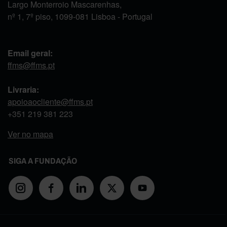
Largo Monterroio Mascarenhas,
nº 1, 7º piso, 1099-081 Lisboa - Portugal
Email geral:
ffms@ffms.pt
Livraria:
apoioaocliente@ffms.pt
+351
219 381 223
Ver no mapa
SIGA A FUNDAÇÃO