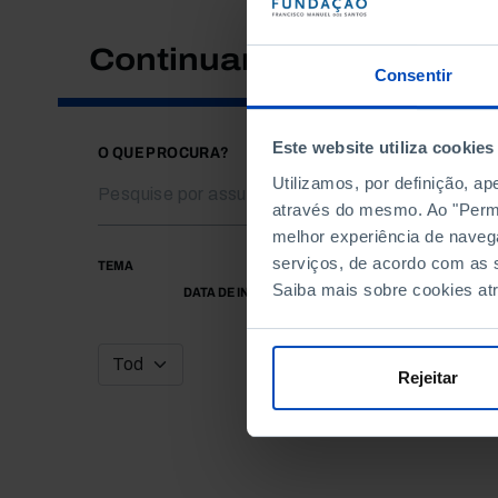
Continuar a pesquisar
Consentir
Este website utiliza cookies
O QUE PROCURA?
Utilizamos, por definição, a
através do mesmo. Ao "Permit
melhor experiência de naveg
serviços, de acordo com as s
TEMA
Saiba mais sobre cookies at
DATA DE INÍCIO
Rejeitar