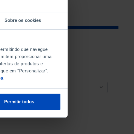
Sobre os cookies
 permitindo que navegue
permitem proporcionar uma
fertas de produtos e
ique em "Personalizar".
es
.
ORDENAR POR
Permitir todos