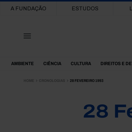
Main navigation
A FUNDAÇÃO
ESTUDOS
Themes Menu
AMBIENTE
CIÊNCIA
CULTURA
DIREITOS E D
HOME
CRONOLOGIAS
28 FEVEREIRO 1993
28 F