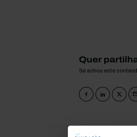
Quer partilh
Se achou este conteúdo