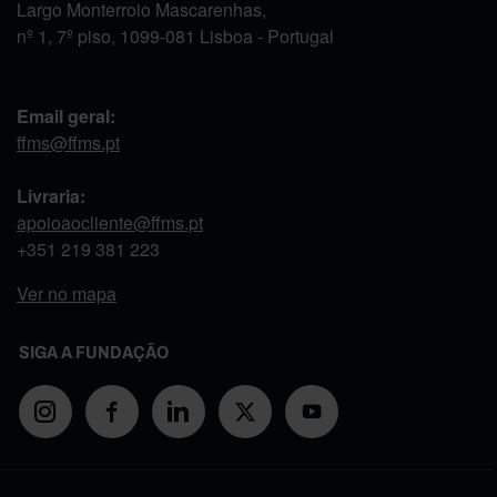
Largo Monterroio Mascarenhas,
nº 1, 7º piso, 1099-081 Lisboa - Portugal
Email geral:
ffms@ffms.pt
Livraria:
apoioaocliente@ffms.pt
+351
219 381 223
Ver no mapa
SIGA A FUNDAÇÃO