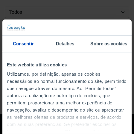
DATA DE INÍCIO
DATA DE FIM
Consentir
Detalhes
Sobre os cookies
ORDENAR POR
Este website utiliza cookies
Utilizamos, por definição, apenas os cookies
necessários ao normal funcionamento do site, permitindo
que navegue através do mesmo. Ao "Permitir todos",
autoriza a utilização de outro tipo de cookies, que
permitem proporcionar uma melhor experiência de
navegação, avaliar o desempenho do site ou apresentar
as melhores ofertas de produtos e serviços, de acordo
com as suas preferências. Se pretender escolher os
tipos de cookies, clique em "Personalizar". Saiba mais