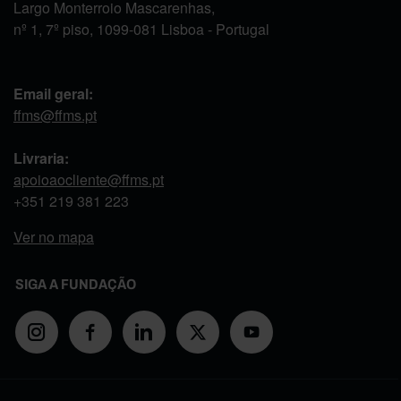
Largo Monterroio Mascarenhas,
nº 1, 7º piso, 1099-081 Lisboa - Portugal
Email geral:
ffms@ffms.pt
Livraria:
apoioaocliente@ffms.pt
+351
219 381 223
Ver no mapa
SIGA A FUNDAÇÃO