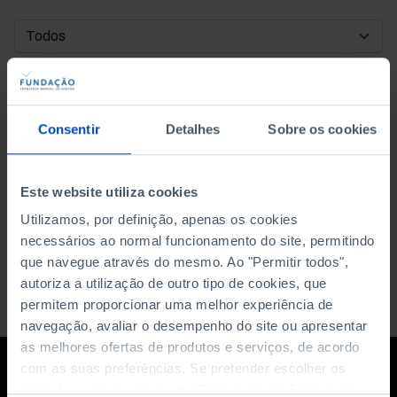
DATA DE INÍCIO
DATA DE FIM
Consentir
Detalhes
Sobre os cookies
ORDENAR POR
Este website utiliza cookies
Utilizamos, por definição, apenas os cookies
necessários ao normal funcionamento do site, permitindo
que navegue através do mesmo. Ao "Permitir todos",
autoriza a utilização de outro tipo de cookies, que
permitem proporcionar uma melhor experiência de
navegação, avaliar o desempenho do site ou apresentar
as melhores ofertas de produtos e serviços, de acordo
com as suas preferências. Se pretender escolher os
tipos de cookies, clique em "Personalizar". Saiba mais