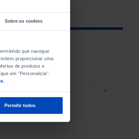
Sobre os cookies
 permitindo que navegue
permitem proporcionar uma
fertas de produtos e
ique em "Personalizar".
es
.
ORDENAR POR
Permitir todos