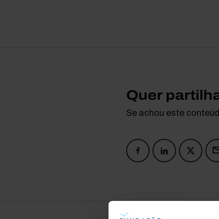
Quer partilh
Se achou este conteúdo