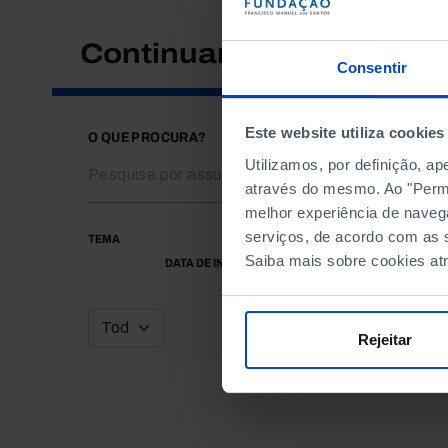
Continuar a pesquisar
Consentir
Este website utiliza cookies
O QUE PROCURA?
Utilizamos, por definição, a
através do mesmo. Ao "Permit
melhor experiência de naveg
serviços, de acordo com as s
TEMA
Saiba mais sobre cookies at
DATA DE INÍCIO
Rejeitar