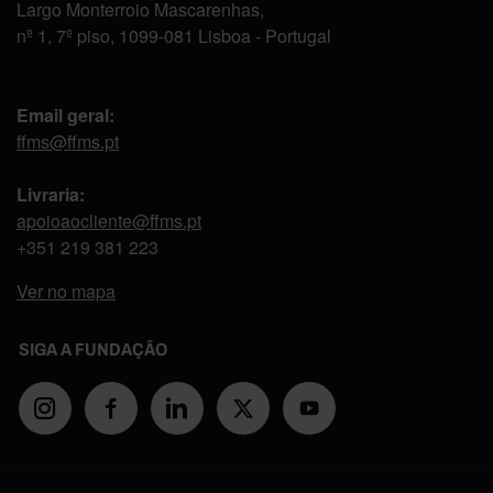
Largo Monterroio Mascarenhas,
nº 1, 7º piso, 1099-081 Lisboa - Portugal
Email geral:
ffms@ffms.pt
Livraria:
apoioaocliente@ffms.pt
+351
219 381 223
Ver no mapa
SIGA A FUNDAÇÃO