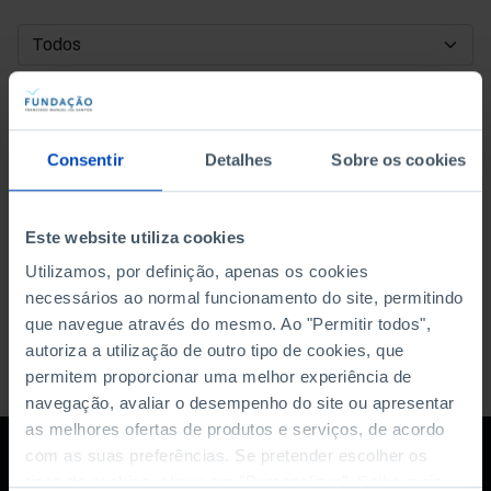
DATA DE INÍCIO
DATA DE FIM
Consentir
Detalhes
Sobre os cookies
ORDENAR POR
Este website utiliza cookies
Utilizamos, por definição, apenas os cookies
necessários ao normal funcionamento do site, permitindo
que navegue através do mesmo. Ao "Permitir todos",
autoriza a utilização de outro tipo de cookies, que
permitem proporcionar uma melhor experiência de
navegação, avaliar o desempenho do site ou apresentar
as melhores ofertas de produtos e serviços, de acordo
com as suas preferências. Se pretender escolher os
tipos de cookies, clique em "Personalizar". Saiba mais