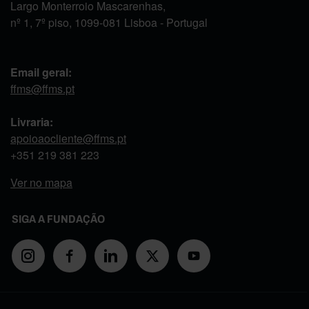
Largo Monterroio Mascarenhas,
nº 1, 7º piso, 1099-081 Lisboa - Portugal
Email geral:
ffms@ffms.pt
Livraria:
apoioaocliente@ffms.pt
+351
219 381 223
Ver no mapa
SIGA A FUNDAÇÃO