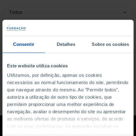
DATA DE INÍCIO
DATA DE FIM
Consentir
Detalhes
Sobre os cookies
ORDENAR POR
Este website utiliza cookies
Utilizamos, por definição, apenas os cookies
necessários ao normal funcionamento do site, permitindo
que navegue através do mesmo. Ao "Permitir todos",
autoriza a utilização de outro tipo de cookies, que
permitem proporcionar uma melhor experiência de
navegação, avaliar o desempenho do site ou apresentar
as melhores ofertas de produtos e serviços, de acordo
com as suas preferências. Se pretender escolher os
tipos de cookies, clique em "Personalizar". Saiba mais