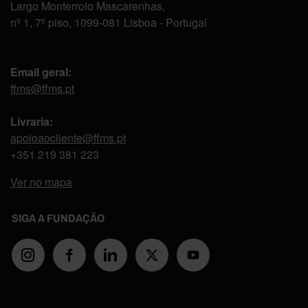
Largo Monterroio Mascarenhas,
nº 1, 7º piso, 1099-081 Lisboa - Portugal
Email geral:
ffms@ffms.pt
Livraria:
apoioaocliente@ffms.pt
+351
219 381 223
Ver no mapa
SIGA A FUNDAÇÃO