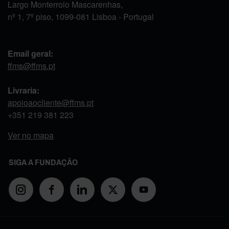
Largo Monterroio Mascarenhas,
nº 1, 7º piso, 1099-081 Lisboa - Portugal
Email geral:
ffms@ffms.pt
Livraria:
apoioaocliente@ffms.pt
+351
219 381 223
Ver no mapa
SIGA A FUNDAÇÃO