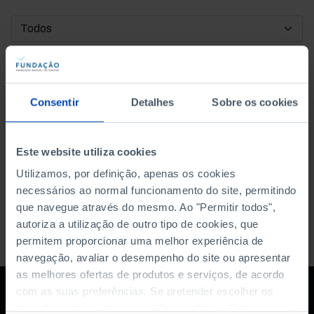
DATA DE INÍCIO
DATA DE FIM
Consentir
Detalhes
Sobre os cookies
ORDENAR POR
Este website utiliza cookies
Utilizamos, por definição, apenas os cookies
necessários ao normal funcionamento do site, permitindo
que navegue através do mesmo. Ao "Permitir todos",
autoriza a utilização de outro tipo de cookies, que
permitem proporcionar uma melhor experiência de
navegação, avaliar o desempenho do site ou apresentar
as melhores ofertas de produtos e serviços, de acordo
com as suas preferências. Se pretender escolher os
tipos de cookies, clique em "Personalizar". Saiba mais