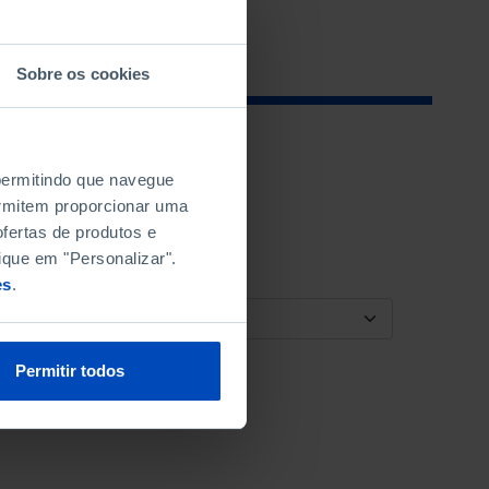
Sobre os cookies
 permitindo que navegue
permitem proporcionar uma
fertas de produtos e
ique em "Personalizar".
es
.
ORDENAR POR
Permitir todos