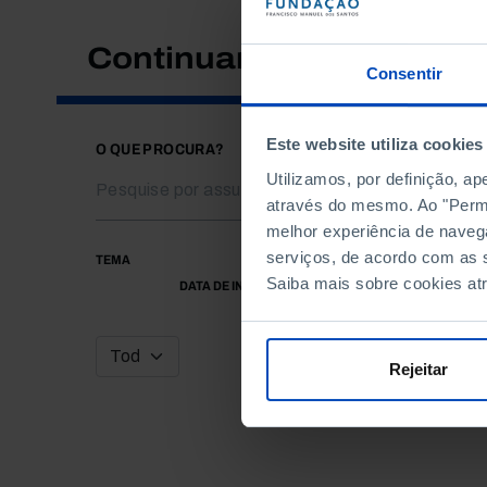
Continuar a pesquisar
Consentir
Este website utiliza cookies
O QUE PROCURA?
Utilizamos, por definição, a
através do mesmo. Ao "Permit
melhor experiência de naveg
serviços, de acordo com as s
TEMA
Saiba mais sobre cookies at
DATA DE INÍCIO
Rejeitar