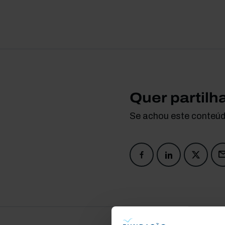
Quer partilh
Se achou este conteúdo