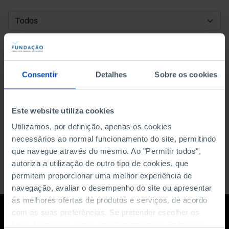
DATA DE INÍCIO
DATA DE FIM
Consentir
Detalhes
Sobre os cookies
ORDENAR POR
Este website utiliza cookies
Utilizamos, por definição, apenas os cookies
necessários ao normal funcionamento do site, permitindo
que navegue através do mesmo. Ao "Permitir todos",
autoriza a utilização de outro tipo de cookies, que
permitem proporcionar uma melhor experiência de
navegação, avaliar o desempenho do site ou apresentar
as melhores ofertas de produtos e serviços, de acordo
com as suas preferências. Se pretender escolher os
tipos de cookies, clique em "Personalizar". Saiba mais