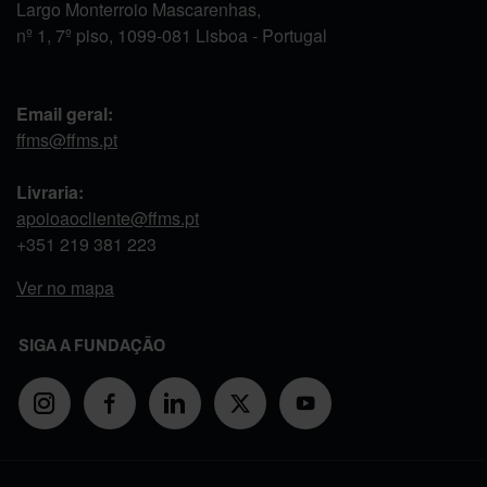
Largo Monterroio Mascarenhas,
nº 1, 7º piso, 1099-081 Lisboa - Portugal
Email geral:
ffms@ffms.pt
Livraria:
apoioaocliente@ffms.pt
+351
219 381 223
Ver no mapa
SIGA A FUNDAÇÃO