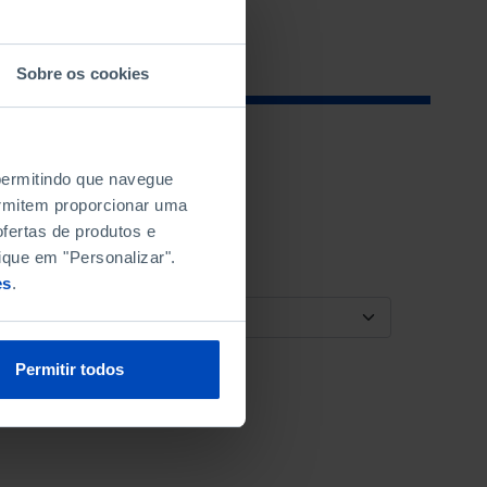
Sobre os cookies
 permitindo que navegue
permitem proporcionar uma
fertas de produtos e
ique em "Personalizar".
es
.
ORDENAR POR
Permitir todos