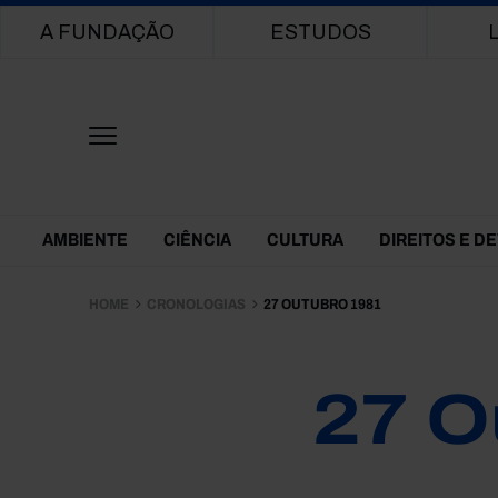
Main navigation
A FUNDAÇÃO
ESTUDOS
Themes Menu
AMBIENTE
CIÊNCIA
CULTURA
DIREITOS E D
HOME
CRONOLOGIAS
27 OUTUBRO 1981
27 O