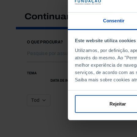
Continuar a pesquisar
Consentir
Este website utiliza cookies
O QUE PROCURA?
Utilizamos, por definição, a
através do mesmo. Ao "Permit
melhor experiência de naveg
serviços, de acordo com as s
TEMA
Saiba mais sobre cookies at
DATA DE INÍCIO
Rejeitar