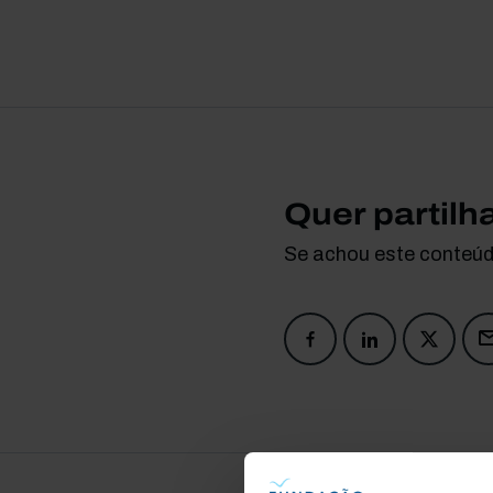
Quer partilh
Se achou este conteúdo