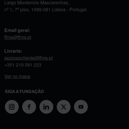
Largo Monterroio Mascarenhas,
nº 1, 7º piso, 1099-081 Lisboa - Portugal
Email geral:
ffms@ffms.pt
Livraria:
apoioaocliente@ffms.pt
+351
219 381 223
Ver no mapa
SIGA A FUNDAÇÃO