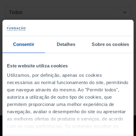
DATA DE INÍCIO
DATA DE FIM
Consentir
Detalhes
Sobre os cookies
ORDENAR POR
Este website utiliza cookies
Utilizamos, por definição, apenas os cookies
necessários ao normal funcionamento do site, permitindo
que navegue através do mesmo. Ao "Permitir todos",
autoriza a utilização de outro tipo de cookies, que
permitem proporcionar uma melhor experiência de
navegação, avaliar o desempenho do site ou apresentar
as melhores ofertas de produtos e serviços, de acordo
com as suas preferências. Se pretender escolher os
tipos de cookies, clique em "Personalizar". Saiba mais