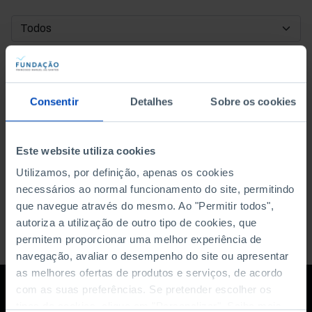
DATA DE INÍCIO
DATA DE FIM
Consentir
Detalhes
Sobre os cookies
ORDENAR POR
Este website utiliza cookies
Utilizamos, por definição, apenas os cookies
necessários ao normal funcionamento do site, permitindo
que navegue através do mesmo. Ao "Permitir todos",
autoriza a utilização de outro tipo de cookies, que
permitem proporcionar uma melhor experiência de
navegação, avaliar o desempenho do site ou apresentar
as melhores ofertas de produtos e serviços, de acordo
com as suas preferências. Se pretender escolher os
tipos de cookies, clique em "Personalizar". Saiba mais