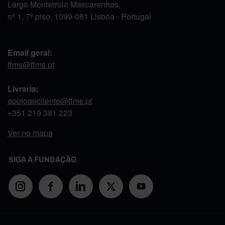
Largo Monterroio Mascarenhas,
nº 1, 7º piso, 1099-081 Lisboa - Portugal
Email geral:
ffms@ffms.pt
Livraria:
apoioaocliente@ffms.pt
+351
219 381 223
Ver no mapa
SIGA A FUNDAÇÃO