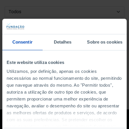
DATA DE INÍCIO
DATA DE FIM
Consentir
Detalhes
Sobre os cookies
ORDENAR POR
Este website utiliza cookies
Utilizamos, por definição, apenas os cookies
necessários ao normal funcionamento do site, permitindo
que navegue através do mesmo. Ao "Permitir todos",
autoriza a utilização de outro tipo de cookies, que
permitem proporcionar uma melhor experiência de
navegação, avaliar o desempenho do site ou apresentar
as melhores ofertas de produtos e serviços, de acordo
com as suas preferências. Se pretender escolher os
tipos de cookies, clique em "Personalizar". Saiba mais