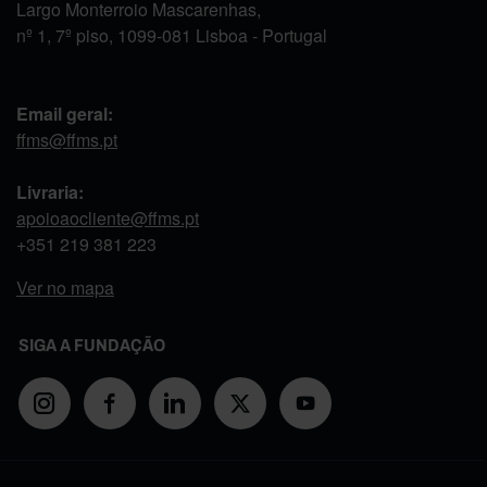
Largo Monterroio Mascarenhas,
nº 1, 7º piso, 1099-081 Lisboa - Portugal
Email geral:
ffms@ffms.pt
Livraria:
apoioaocliente@ffms.pt
+351
219 381 223
Ver no mapa
SIGA A FUNDAÇÃO