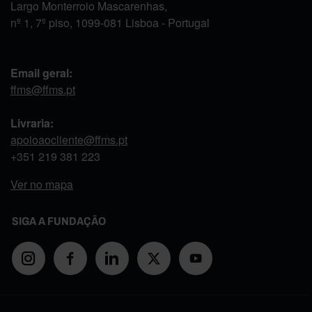
Largo Monterroio Mascarenhas,
nº 1, 7º piso, 1099-081 Lisboa - Portugal
Email geral:
ffms@ffms.pt
Livraria:
apoioaocliente@ffms.pt
+351
219 381 223
Ver no mapa
SIGA A FUNDAÇÃO