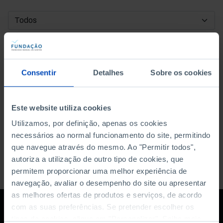
DATA DE INÍCIO
DATA DE FIM
Consentir
Detalhes
Sobre os cookies
ORDENAR POR
Este website utiliza cookies
Utilizamos, por definição, apenas os cookies
necessários ao normal funcionamento do site, permitindo
que navegue através do mesmo. Ao "Permitir todos",
autoriza a utilização de outro tipo de cookies, que
permitem proporcionar uma melhor experiência de
navegação, avaliar o desempenho do site ou apresentar
as melhores ofertas de produtos e serviços, de acordo
com as suas preferências. Se pretender escolher os
tipos de cookies, clique em "Personalizar". Saiba mais