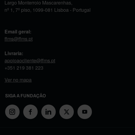
Largo Monterroio Mascarenhas,
nº 1, 7º piso, 1099-081 Lisboa - Portugal
Email geral:
ffms@ffms.pt
Livraria:
apoioaocliente@ffms.pt
+351
219 381 223
Ver no mapa
SIGA A FUNDAÇÃO