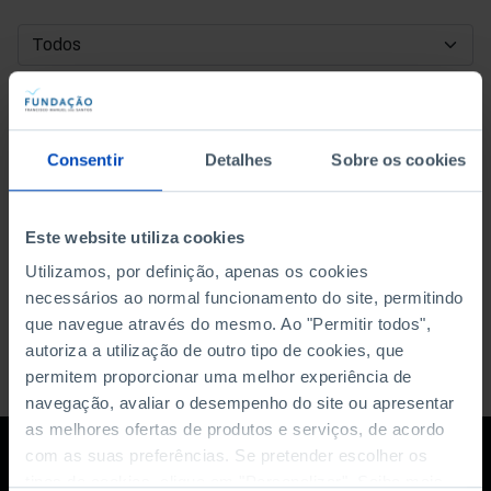
DATA DE INÍCIO
DATA DE FIM
Consentir
Detalhes
Sobre os cookies
ORDENAR POR
Este website utiliza cookies
Utilizamos, por definição, apenas os cookies
necessários ao normal funcionamento do site, permitindo
que navegue através do mesmo. Ao "Permitir todos",
autoriza a utilização de outro tipo de cookies, que
permitem proporcionar uma melhor experiência de
navegação, avaliar o desempenho do site ou apresentar
as melhores ofertas de produtos e serviços, de acordo
com as suas preferências. Se pretender escolher os
tipos de cookies, clique em "Personalizar". Saiba mais