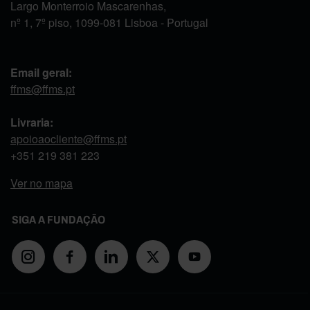
Largo Monterroio Mascarenhas,
nº 1, 7º piso, 1099-081 Lisboa - Portugal
Email geral:
ffms@ffms.pt
Livraria:
apoioaocliente@ffms.pt
+351
219 381 223
Ver no mapa
SIGA A FUNDAÇÃO