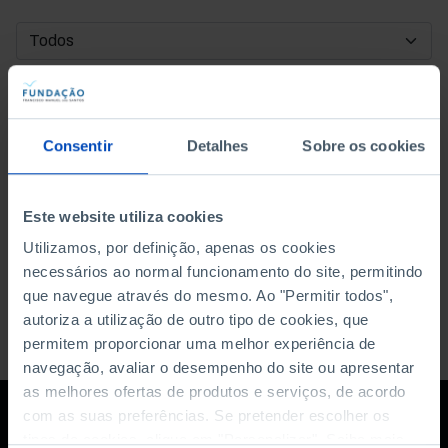
DATA DE INÍCIO
DATA DE FIM
Consentir
Detalhes
Sobre os cookies
ORDENAR POR
Este website utiliza cookies
Utilizamos, por definição, apenas os cookies
necessários ao normal funcionamento do site, permitindo
que navegue através do mesmo. Ao "Permitir todos",
autoriza a utilização de outro tipo de cookies, que
permitem proporcionar uma melhor experiência de
navegação, avaliar o desempenho do site ou apresentar
as melhores ofertas de produtos e serviços, de acordo
com as suas preferências. Se pretender escolher os
tipos de cookies, clique em "Personalizar". Saiba mais