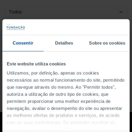
DATA DE INÍCIO
DATA DE FIM
Consentir
Detalhes
Sobre os cookies
ORDENAR POR
Este website utiliza cookies
Utilizamos, por definição, apenas os cookies
necessários ao normal funcionamento do site, permitindo
que navegue através do mesmo. Ao "Permitir todos",
autoriza a utilização de outro tipo de cookies, que
permitem proporcionar uma melhor experiência de
navegação, avaliar o desempenho do site ou apresentar
as melhores ofertas de produtos e serviços, de acordo
com as suas preferências. Se pretender escolher os
tipos de cookies, clique em "Personalizar". Saiba mais