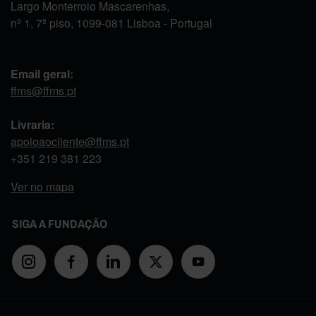
Largo Monterroio Mascarenhas,
nº 1, 7º piso, 1099-081 Lisboa - Portugal
Email geral:
ffms@ffms.pt
Livraria:
apoioaocliente@ffms.pt
+351
219 381 223
Ver no mapa
SIGA A FUNDAÇÃO