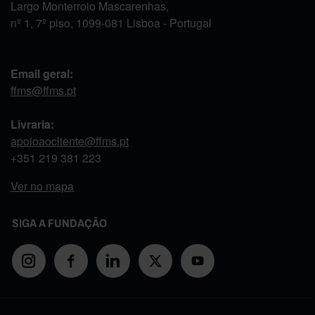
Largo Monterroio Mascarenhas,
nº 1, 7º piso, 1099-081 Lisboa - Portugal
Email geral:
ffms@ffms.pt
Livraria:
apoioaocliente@ffms.pt
+351
219 381 223
Ver no mapa
SIGA A FUNDAÇÃO