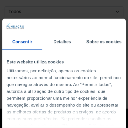
DATA DE INÍCIO
DATA DE FIM
Consentir
Detalhes
Sobre os cookies
ORDENAR POR
Este website utiliza cookies
Utilizamos, por definição, apenas os cookies
necessários ao normal funcionamento do site, permitindo
que navegue através do mesmo. Ao "Permitir todos",
autoriza a utilização de outro tipo de cookies, que
permitem proporcionar uma melhor experiência de
navegação, avaliar o desempenho do site ou apresentar
as melhores ofertas de produtos e serviços, de acordo
com as suas preferências. Se pretender escolher os
tipos de cookies, clique em "Personalizar". Saiba mais