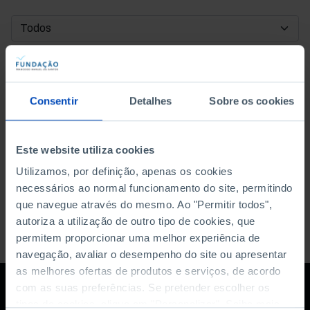
DATA DE INÍCIO
DATA DE FIM
Consentir
Detalhes
Sobre os cookies
ORDENAR POR
Este website utiliza cookies
Utilizamos, por definição, apenas os cookies
necessários ao normal funcionamento do site, permitindo
que navegue através do mesmo. Ao "Permitir todos",
autoriza a utilização de outro tipo de cookies, que
permitem proporcionar uma melhor experiência de
navegação, avaliar o desempenho do site ou apresentar
as melhores ofertas de produtos e serviços, de acordo
com as suas preferências. Se pretender escolher os
tipos de cookies, clique em "Personalizar". Saiba mais