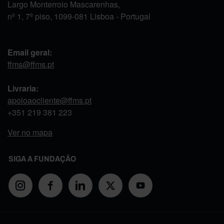
Largo Monterroio Mascarenhas,
nº 1, 7º piso, 1099-081 Lisboa - Portugal
Email geral:
ffms@ffms.pt
Livraria:
apoioaocliente@ffms.pt
+351
219 381 223
Ver no mapa
SIGA A FUNDAÇÃO