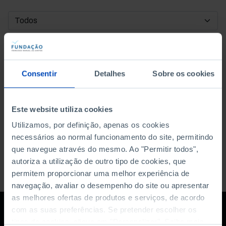
DATA DE INÍCIO
DATA DE FIM
Consentir
Detalhes
Sobre os cookies
ORDENAR POR
Este website utiliza cookies
Utilizamos, por definição, apenas os cookies
necessários ao normal funcionamento do site, permitindo
que navegue através do mesmo. Ao "Permitir todos",
autoriza a utilização de outro tipo de cookies, que
permitem proporcionar uma melhor experiência de
navegação, avaliar o desempenho do site ou apresentar
as melhores ofertas de produtos e serviços, de acordo
com as suas preferências. Se pretender escolher os
tipos de cookies, clique em "Personalizar". Saiba mais