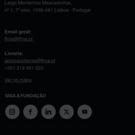
Largo Monterroio Mascarenhas,
nº 1, 7º piso, 1099-081 Lisboa - Portugal
Email geral:
ffms@ffms.pt
Livraria:
apoioaocliente@ffms.pt
+351
219 381 223
Ver no mapa
SIGA A FUNDAÇÃO