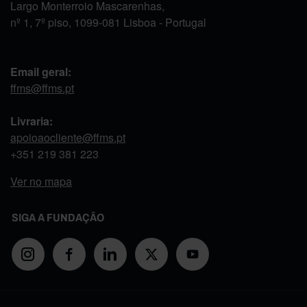
Largo Monterroio Mascarenhas,
nº 1, 7º piso, 1099-081 Lisboa - Portugal
Email geral:
ffms@ffms.pt
Livraria:
apoioaocliente@ffms.pt
+351
219 381 223
Ver no mapa
SIGA A FUNDAÇÃO