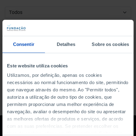
DATA DE INÍCIO
DATA DE FIM
Consentir
Detalhes
Sobre os cookies
ORDENAR POR
Este website utiliza cookies
Utilizamos, por definição, apenas os cookies
necessários ao normal funcionamento do site, permitindo
que navegue através do mesmo. Ao "Permitir todos",
autoriza a utilização de outro tipo de cookies, que
permitem proporcionar uma melhor experiência de
navegação, avaliar o desempenho do site ou apresentar
as melhores ofertas de produtos e serviços, de acordo
com as suas preferências. Se pretender escolher os
tipos de cookies, clique em "Personalizar". Saiba mais