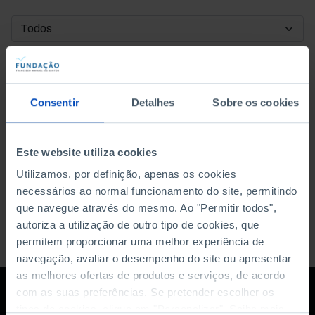
DATA DE INÍCIO
DATA DE FIM
Consentir
Detalhes
Sobre os cookies
ORDENAR POR
Este website utiliza cookies
Utilizamos, por definição, apenas os cookies
necessários ao normal funcionamento do site, permitindo
que navegue através do mesmo. Ao "Permitir todos",
autoriza a utilização de outro tipo de cookies, que
permitem proporcionar uma melhor experiência de
navegação, avaliar o desempenho do site ou apresentar
as melhores ofertas de produtos e serviços, de acordo
com as suas preferências. Se pretender escolher os
tipos de cookies, clique em "Personalizar". Saiba mais