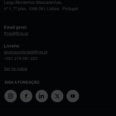
Largo Monterroio Mascarenhas,
nº 1, 7º piso, 1099-081 Lisboa - Portugal
Email geral:
ffms@ffms.pt
Livraria:
apoioaocliente@ffms.pt
+351
219 381 223
Ver no mapa
SIGA A FUNDAÇÃO