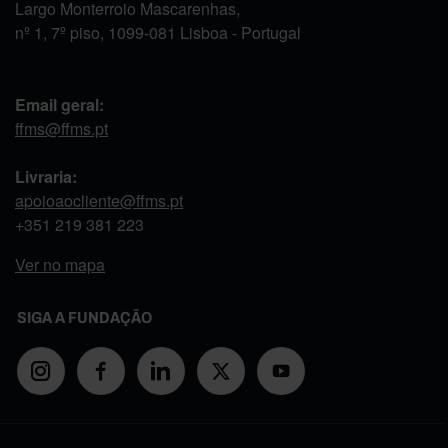
Largo Monterroio Mascarenhas,
nº 1, 7º piso, 1099-081 Lisboa - Portugal
Email geral:
ffms@ffms.pt
Livraria:
apoioaocliente@ffms.pt
+351
219 381 223
Ver no mapa
SIGA A FUNDAÇÃO