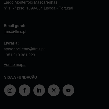
Largo Monterroio Mascarenhas,
nº 1, 7º piso, 1099-081 Lisboa - Portugal
Email geral:
ffms@ffms.pt
Livraria:
apoioaocliente@ffms.pt
+351
219 381 223
Ver no mapa
SIGA A FUNDAÇÃO