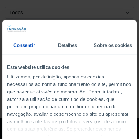
DATA DE INÍCIO
DATA DE FIM
Consentir
Detalhes
Sobre os cookies
ORDENAR POR
Este website utiliza cookies
Utilizamos, por definição, apenas os cookies
necessários ao normal funcionamento do site, permitindo
que navegue através do mesmo. Ao "Permitir todos",
autoriza a utilização de outro tipo de cookies, que
permitem proporcionar uma melhor experiência de
navegação, avaliar o desempenho do site ou apresentar
as melhores ofertas de produtos e serviços, de acordo
com as suas preferências. Se pretender escolher os
tipos de cookies, clique em "Personalizar". Saiba mais