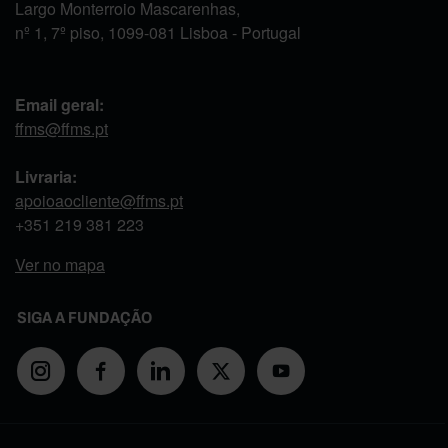
Largo Monterroio Mascarenhas,
nº 1, 7º piso, 1099-081 Lisboa - Portugal
Email geral:
ffms@ffms.pt
Livraria:
apoioaocliente@ffms.pt
+351
219 381 223
Ver no mapa
SIGA A FUNDAÇÃO