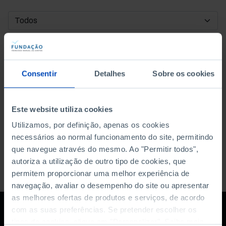
DATA DE INÍCIO
DATA DE FIM
Consentir
Detalhes
Sobre os cookies
ORDENAR POR
Este website utiliza cookies
Utilizamos, por definição, apenas os cookies
necessários ao normal funcionamento do site, permitindo
que navegue através do mesmo. Ao "Permitir todos",
autoriza a utilização de outro tipo de cookies, que
permitem proporcionar uma melhor experiência de
navegação, avaliar o desempenho do site ou apresentar
as melhores ofertas de produtos e serviços, de acordo
com as suas preferências. Se pretender escolher os
tipos de cookies, clique em "Personalizar". Saiba mais