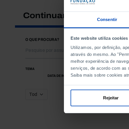
Continuar a pesquisar
Consentir
Este website utiliza cookies
O QUE PROCURA?
Utilizamos, por definição, a
através do mesmo. Ao "Permit
melhor experiência de naveg
serviços, de acordo com as s
TEMA
Saiba mais sobre cookies at
DATA DE INÍCIO
Rejeitar