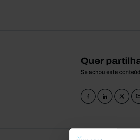
Quer partilh
Se achou este conteúdo