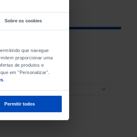
Sobre os cookies
 permitindo que navegue
permitem proporcionar uma
fertas de produtos e
ique em "Personalizar".
es
.
ORDENAR POR
Permitir todos