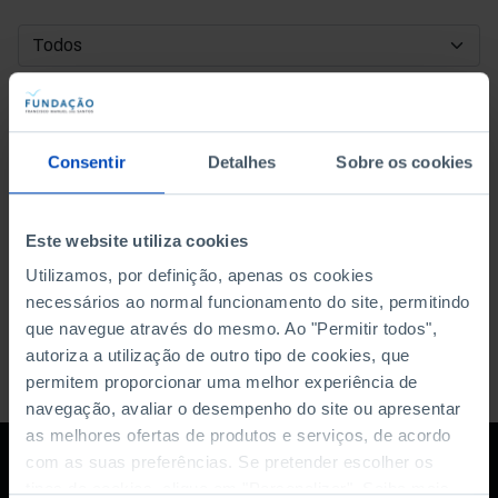
DATA DE INÍCIO
DATA DE FIM
Consentir
Detalhes
Sobre os cookies
ORDENAR POR
Este website utiliza cookies
Utilizamos, por definição, apenas os cookies
necessários ao normal funcionamento do site, permitindo
que navegue através do mesmo. Ao "Permitir todos",
autoriza a utilização de outro tipo de cookies, que
permitem proporcionar uma melhor experiência de
navegação, avaliar o desempenho do site ou apresentar
as melhores ofertas de produtos e serviços, de acordo
com as suas preferências. Se pretender escolher os
tipos de cookies, clique em "Personalizar". Saiba mais