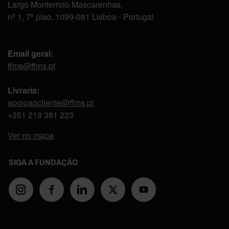
Largo Monterroio Mascarenhas,
nº 1, 7º piso, 1099-081 Lisboa - Portugal
Email geral:
ffms@ffms.pt
Livraria:
apoioaocliente@ffms.pt
+351
219 381 223
Ver no mapa
SIGA A FUNDAÇÃO